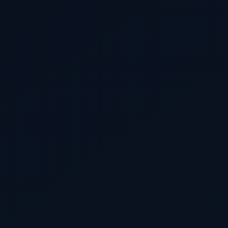
🏆 以足球凝聚激情，用看点链接世界 ⚽
📣 用多元资讯陪伴每一
次赛事关注。
综合新闻