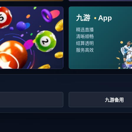
关于我们
关于我们
一、账户管理 👤 1.1 
证及时更新。 1.2 🔑
律责任。 1.3 ⚠️ 若平台发...