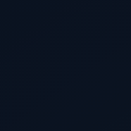
世界杯赛程查询-德国，黑马褪色，终迎检验成色的生死战
世界杯买球指南-卡塔尔提速训练，八强赛走势生变
，德国战
卡塔尔队近期训练节奏明显提速，八
正的考验
强赛竞争格局随之出现新变数，球队
支技术更
重点强化攻防转换速度与高压逼抢，
队，德
意图通过提升比赛强度打乱对手部
署...
精彩内容。🏆✨