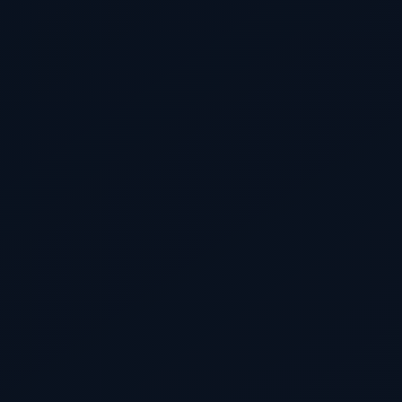
点
态、球星表现与赛前分析，为用户提供及时、清晰的足
4006669527