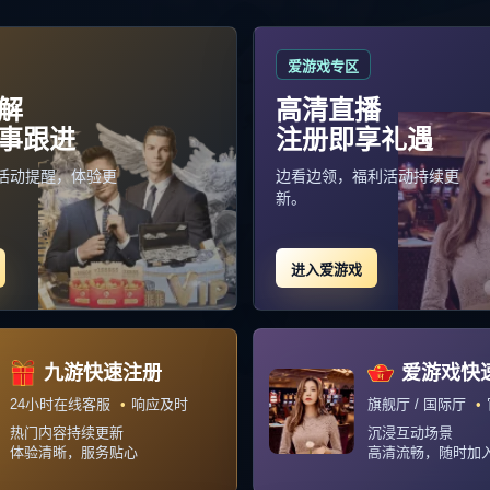
世界杯
APP下载
关于我们