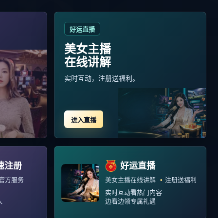
4006669527
综合新闻