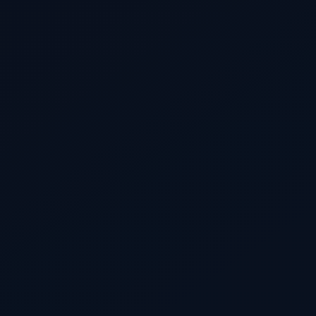
⚽ 以赛事点燃热爱，用数据连接绿茵 🏆
📊 用专业视角陪伴每一
位足球爱好者。
首页